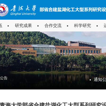
伍
研究成果
合作交流
科学研究
人
获奖情况
开放课题
承担项目
运行管理
员
论文发表
文档下
公告
通知
授权专利
学术著作
年度青海大学部省合建盐湖化工大型系列研究